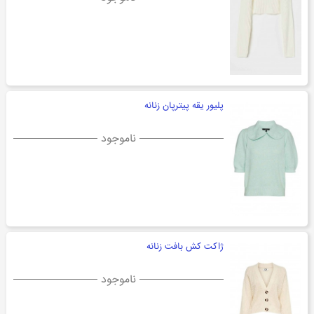
پلیور یقه پیترپان زنانه
ناموجود
ژاکت کش بافت زنانه
ناموجود